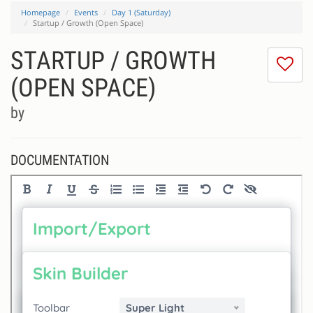
Homepage
Events
Day 1 (Saturday)
Startup / Growth (Open Space)
STARTUP / GROWTH
I
do
(OPEN SPACE)
lik
th
by
se
DOCUMENTATION