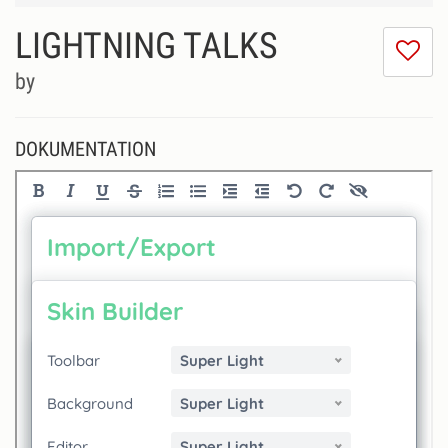
LIGHTNING TALKS
Ic
m
by
di
Se
ni
DOKUMENTATION