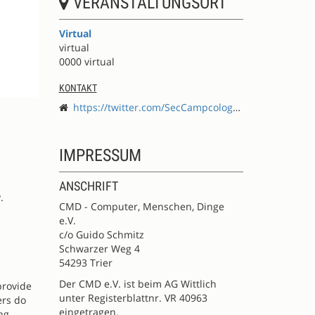
VERANSTALTUNGSORT
Virtual
virtual
0000 virtual
KONTAKT
https://twitter.com/SecCampcologne
IMPRESSUM
ANSCHRIFT
.
CMD - Computer, Menschen, Dinge
e.V.
c/o Guido Schmitz
Schwarzer Weg 4
54293 Trier
Der CMD e.V. ist beim AG Wittlich
provide
unter Registerblattnr. VR 40963
ers do
eingetragen.
ng