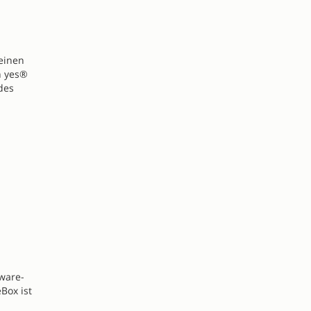
einen
n yes®
des
tware-
Box ist