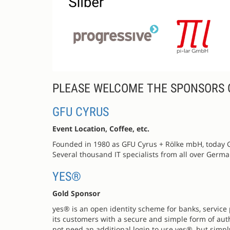
PLEASE WELCOME THE SPONSORS 
GFU CYRUS
Event Location, Coffee, etc.
Founded in 1980 as GFU Cyrus + Rölke mbH, today 
Several thousand IT specialists from all over Germ
YES®
Gold Sponsor
yes® is an open identity scheme for banks, servic
its customers with a secure and simple form of aut
not need an additional login to use yes®, but simply