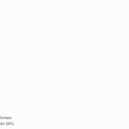
nehmen
der GFU.