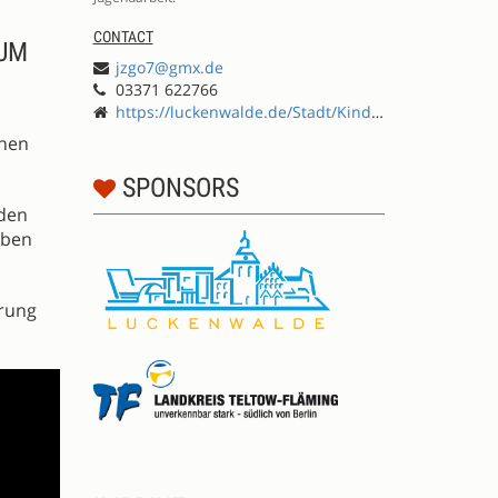
CONTACT
ZUM
jzgo7@gmx.de
03371 622766
https://luckenwalde.de/Stadt/Kinder-Jugend-Bildung/Kinder-Jugendarbeit/Go7
chen
SPONSORS
oden
aben
ärung