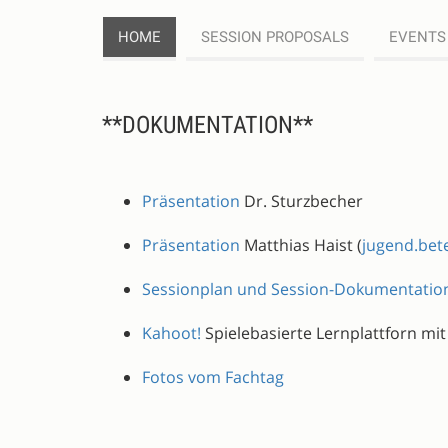
HOME
SESSION PROPOSALS
EVENTS
DESCRIPTION
**DOKUMENTATION**
Präsentation
Dr. Sturzbecher
Präsentation
Matthias Haist (
jugend.bete
Sessionplan und Session-Dokumentatio
Kahoot!
Spielebasierte Lernplattforn m
Fotos vom Fachtag