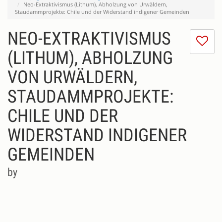
Neo-Extraktivismus (Lithum), Abholzung von Urwäldern,
Staudammprojekte: Chile und der Widerstand indigener Gemeinden
NEO-EXTRAKTIVISMUS
I
do
(LITHUM), ABHOLZUNG
lik
VON URWÄLDERN,
th
se
STAUDAMMPROJEKTE:
CHILE UND DER
WIDERSTAND INDIGENER
GEMEINDEN
by