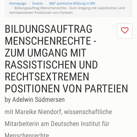
Homepage
Events
360° politische Bildung in MV
Bildungsauftrag Menschenrechte - Zum Umgang mit rassistischen und
rechtsextremen Positionen von Parteien
BILDUNGSAUFTRAG
I
do
MENSCHENRECHTE -
lik
ZUM UMGANG MIT
th
se
RASSISTISCHEN UND
RECHTSEXTREMEN
POSITIONEN VON PARTEIEN
by Adelwin Südmersen
mit Mareike Niendorf, wissenschaftliche
Mitarbeiterin am Deutschen Institut für
Menschenrechte