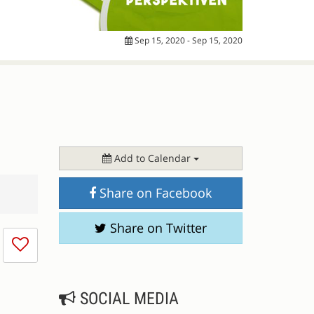
Sep 15, 2020 - Sep 15, 2020
Add to Calendar
Share on Facebook
Share on Twitter
I
don't
like
this
SOCIAL MEDIA
session