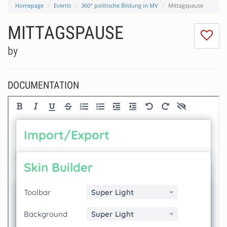
Homepage
Events
360° politische Bildung in MV
Mittagspause
MITTAGSPAUSE
I
do
by
lik
th
se
DOCUMENTATION