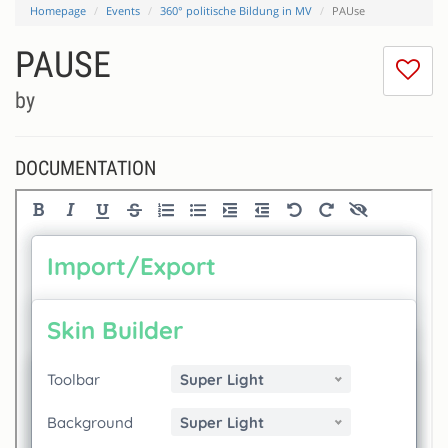
Homepage
Events
360° politische Bildung in MV
PAUse
PAUSE
I
do
by
lik
th
se
DOCUMENTATION