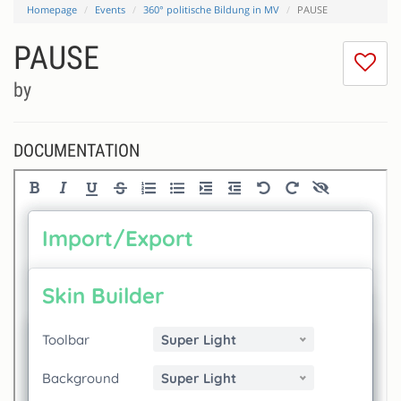
Homepage
Events
360° politische Bildung in MV
PAUSE
PAUSE
I
do
by
lik
th
se
DOCUMENTATION