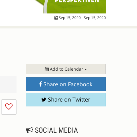
Sep 15, 2020 - Sep 15, 2020
Add to Calendar
Share on Facebook
Share on Twitter
I
don't
like
this
SOCIAL MEDIA
session