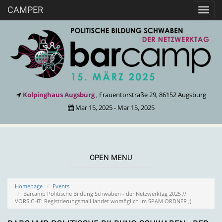
CAMPER
Toggl
navig
Kolpinghaus Augsburg
, Frauentorstraße 29, 86152 Augsburg
Mar 15, 2025 - Mar 15, 2025
OPEN MENU
Homepage
Events
Barcamp Politische Bildung Schwaben - der Netzwerktag 2025 //
VORSICHT: Registrierungsmail landet womöglich im SPAM ORDNER ;)