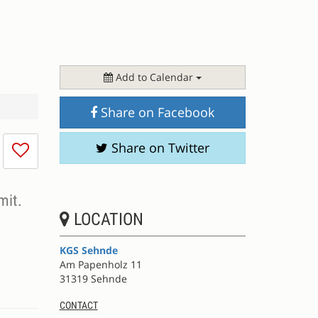
Add to Calendar
Share on Facebook
I
Share on Twitter
don't
like
this
mit.
session
LOCATION
KGS Sehnde
Am Papenholz 11
31319 Sehnde
CONTACT