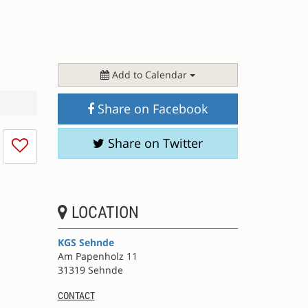
Add to Calendar
Share on Facebook
I
Share on Twitter
don't
like
this
session
LOCATION
KGS Sehnde
Am Papenholz 11
31319 Sehnde
CONTACT