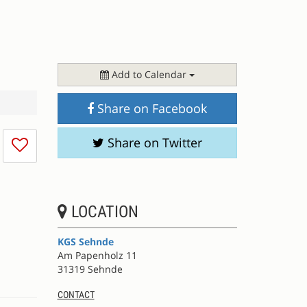
Add to Calendar
Share on Facebook
I
Share on Twitter
don't
like
this
session
LOCATION
KGS Sehnde
Am Papenholz 11
31319 Sehnde
CONTACT