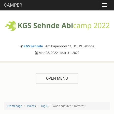
CAMPER
Toggl
navig
KGS Sehnde
, Am Papenholz 11, 31319 Sehnde
Mar 28, 2022 - Mar 31, 2022
OPEN MENU
Homepage
Events
Tag 4
Was bedeutet "Erörtern"?