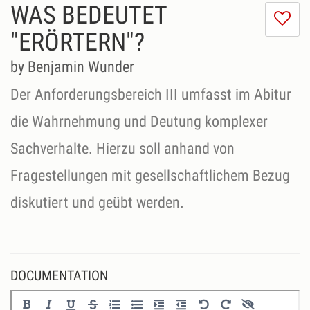
WAS BEDEUTET
I
do
"ERÖRTERN"?
lik
th
by Benjamin Wunder
se
Der Anforderungsbereich III umfasst im Abitur
die Wahrnehmung und Deutung komplexer
Sachverhalte. Hierzu soll anhand von
Fragestellungen mit gesellschaftlichem Bezug
diskutiert und geübt werden.
DOCUMENTATION