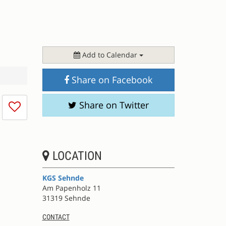
Add to Calendar
Share on Facebook
I
Share on Twitter
don't
like
this
session
LOCATION
KGS Sehnde
Am Papenholz 11
31319 Sehnde
CONTACT