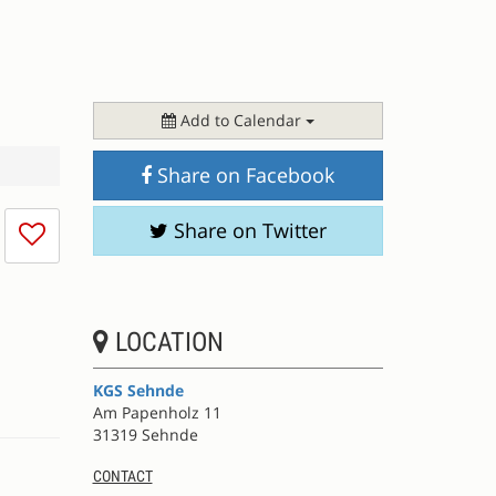
Add to Calendar
Share on Facebook
I
Share on Twitter
don't
like
this
session
LOCATION
KGS Sehnde
Am Papenholz 11
31319 Sehnde
CONTACT