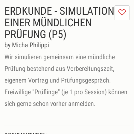
ERDKUNDE - SIMULATION
I
do
EINER MÜNDLICHEN
lik
PRÜFUNG (P5)
th
se
by Micha Philippi
Wir simulieren gemeinsam eine mündliche
Prüfung bestehend aus Vorbereitungszeit,
eigenem Vortrag und Prüfungsgespräch.
Freiwillige "Prüflinge" (je 1 pro Session) können
sich gerne schon vorher anmelden.