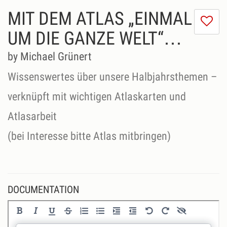
MIT DEM ATLAS „EINMAL
I
do
UM DIE GANZE WELT“…
lik
th
by Michael Grünert
se
Wissenswertes über unsere Halbjahrsthemen –
verknüpft mit wichtigen Atlaskarten und
Atlasarbeit
(bei Interesse bitte Atlas mitbringen)
DOCUMENTATION