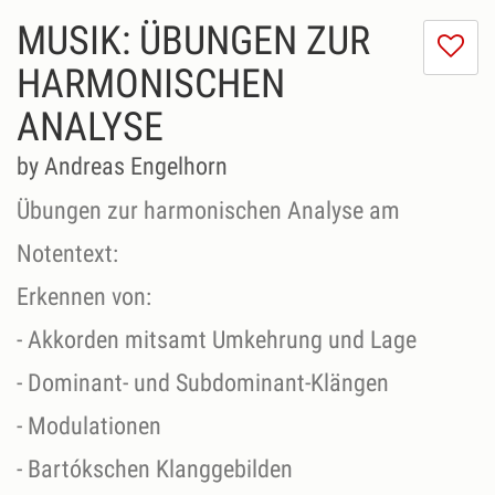
MUSIK: ÜBUNGEN ZUR
I
do
HARMONISCHEN
lik
ANALYSE
th
se
by Andreas Engelhorn
Übungen zur harmonischen Analyse am
Notentext:
Erkennen von:
- Akkorden mitsamt Umkehrung und Lage
- Dominant- und Subdominant-Klängen
- Modulationen
- Bartókschen Klanggebilden