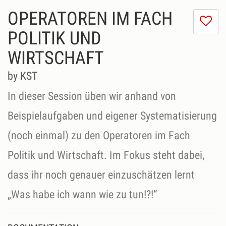
OPERATOREN IM FACH
I
do
POLITIK UND
lik
WIRTSCHAFT
th
se
by KST
In dieser Session üben wir anhand von
Beispielaufgaben und eigener Systematisierung
(noch einmal) zu den Operatoren im Fach
Politik und Wirtschaft. Im Fokus steht dabei,
dass ihr noch genauer einzuschätzen lernt
„Was habe ich wann wie zu tun!?!“