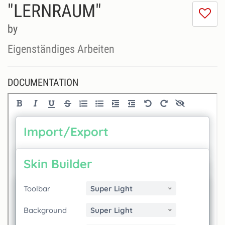
"LERNRAUM"
I
do
by
lik
th
Eigenständiges Arbeiten
se
DOCUMENTATION