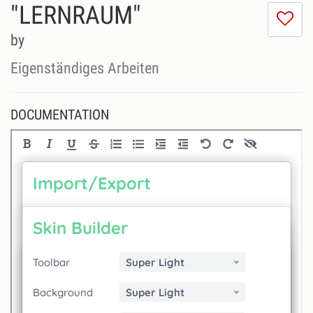
"LERNRAUM"
I
do
by
lik
th
Eigenständiges Arbeiten
se
DOCUMENTATION