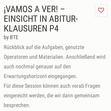
¡VAMOS A VER! –
I
do
EINSICHT IN ABITUR-
lik
KLAUSUREN P4
th
se
by BTE
Rückblick auf die Aufgaben, genutzte
Operatoren und Materialien. Anschließend wird
auch nochmal genauer auf den
Erwartungshorizont eingegangen.
Für diese Session können auch vorab Fragen
eingereicht werden, die wir dann gemeinsam
besprechen.