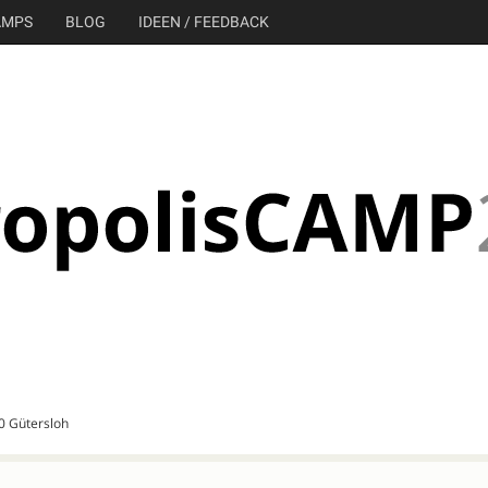
AMPS
BLOG
IDEEN / FEEDBACK
30 Gütersloh