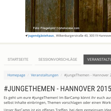
Jugendgästehaus
, Wilkenburgerstraße 40, 30519 Hannov
STARTSEITE
SESSIONVORSCHLÄGE
VERANSTALT
Homepage
Veranstaltungen
#jungeThemen - Hannover 
#JUNGETHEMEN - HANNOVER 201
Es geht um eure #jungeThemen! Im BarCamp könnt ihr euch aust
selbst Inhalte einbringen, Themen vorschlagen oder einen Work
Unser BarCamp ist ein offenes Treffen, bei dem gemeinsam Idee