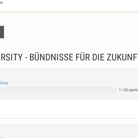
ne
RSITY - BÜNDNISSE FÜR DIE ZUKUNF
nline
1
/
60
parti