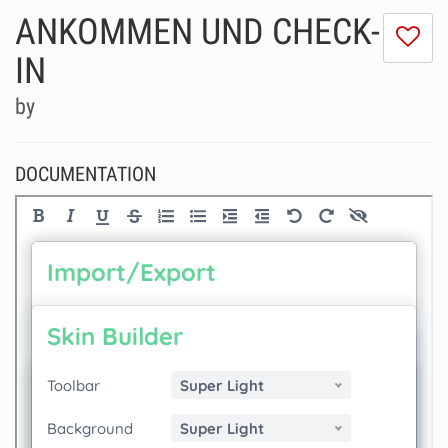
ANKOMMEN UND CHECK-
I
do
IN
lik
th
by
se
DOCUMENTATION