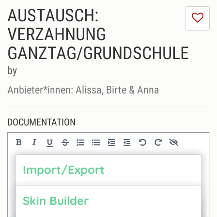
AUSTAUSCH:
I
do
VERZAHNUNG
lik
GANZTAG/GRUNDSCHULE
th
se
by
Anbieter*innen: Alissa, Birte & Anna
DOCUMENTATION