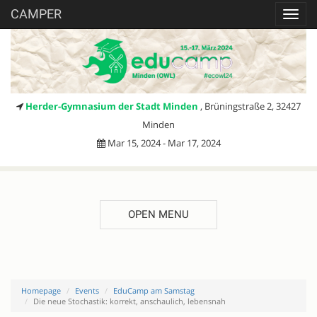
CAMPER
Toggl
navig
Herder-Gymnasium der Stadt Minden
, Brüningstraße 2, 32427
Minden
Mar 15, 2024 - Mar 17, 2024
OPEN MENU
Homepage
Events
EduCamp am Samstag
Die neue Stochastik: korrekt, anschaulich, lebensnah