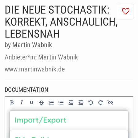
DIE NEUE STOCHASTIK:
I
do
KORREKT, ANSCHAULICH,
lik
LEBENSNAH
th
se
by Martin Wabnik
Anbieter*in: Martin Wabnik
www.martinwabnik.de
DOCUMENTATION