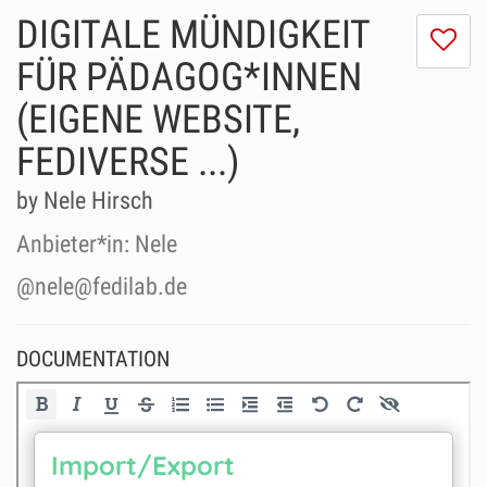
DIGITALE MÜNDIGKEIT
I
do
FÜR PÄDAGOG*INNEN
lik
(EIGENE WEBSITE,
th
se
FEDIVERSE ...)
by Nele Hirsch
Anbieter*in: Nele
@nele@fedilab.de
DOCUMENTATION