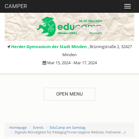
CAMPER
Toggl
navig
Herder-Gymnasium der Stadt Minden
, Brüningstraße 2, 32427
Minden
Mar 15, 2024 - Mar 17, 2024
OPEN MENU
Homepage
Events
EduCamp am Samstag
Digitale Mündigkeit für Pädagog*innen (eigene Website, Fediverse ...)