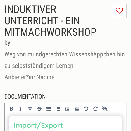
INDUKTIVER
I
do
UNTERRICHT - EIN
lik
MITMACHWORKSHOP
th
se
by
Weg von mundgerechten Wissenshäppchen hin
zu selbstständigem Lernen
Anbieter*in: Nadine
DOCUMENTATION