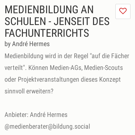
MEDIENBILDUNG AN
I
do
SCHULEN - JENSEIT DES
lik
FACHUNTERRICHTS
th
se
by André Hermes
Medienbildung wird in der Regel "auf die Fächer
verteilt". Können Medien-AGs, Medien-Scouts
oder Projektveranstaltungen dieses Konzept
sinnvoll erweitern?
Anbieter: André Hermes
@medienberater@bildung.social