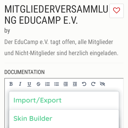
MITGLIEDERVERSAMMLU
I
do
NG EDUCAMP E.V.
lik
th
by
se
Der EduCamp e.V. tagt offen, alle Mitglieder
und Nicht-Mitglieder sind herzlich eingeladen.
DOCUMENTATION