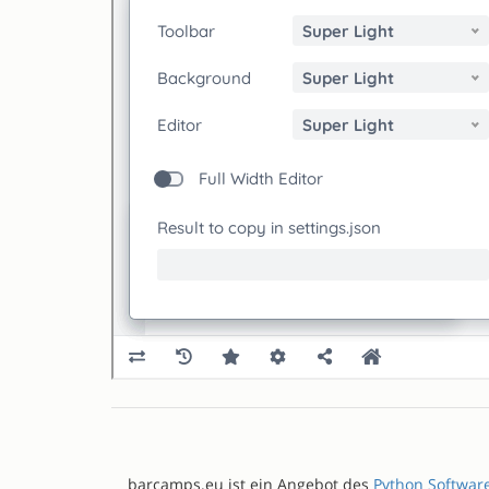
barcamps.eu ist ein Angebot des
Python Softwar