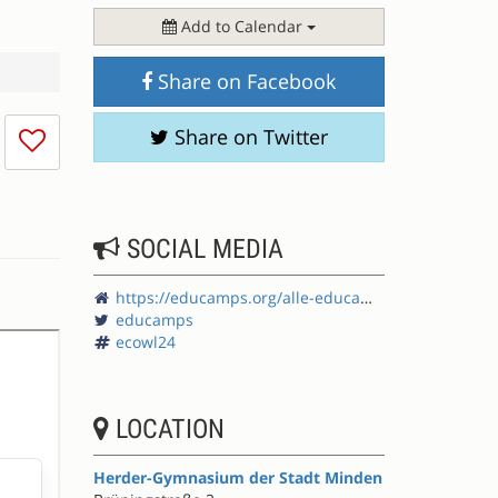
Add to Calendar
Share on Facebook
I
Share on Twitter
don't
like
this
session
SOCIAL MEDIA
https://educamps.org/alle-educamps/ecowl24/
educamps
ecowl24
LOCATION
Herder-Gymnasium der Stadt Minden