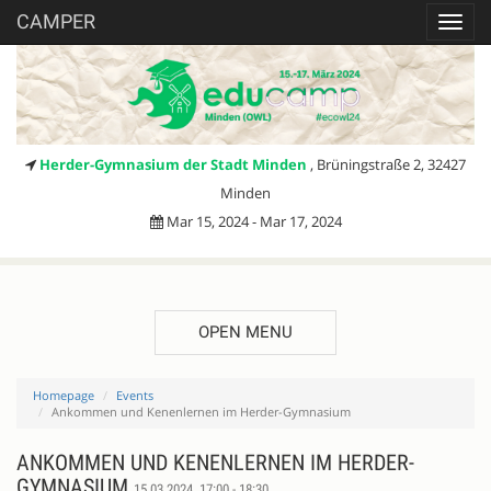
CAMPER
Toggl
navig
Herder-Gymnasium der Stadt Minden
, Brüningstraße 2, 32427
Minden
Mar 15, 2024 - Mar 17, 2024
OPEN MENU
Homepage
Events
Ankommen und Kenenlernen im Herder-Gymnasium
ANKOMMEN UND KENENLERNEN IM HERDER-
GYMNASIUM
15.03.2024, 17:00 - 18:30