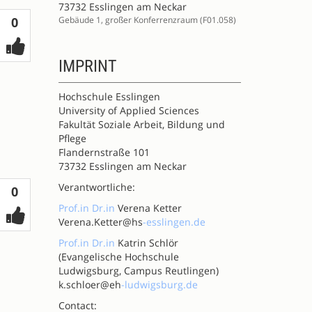
73732 Esslingen am Neckar
Votes
Gebäude 1, großer Konferrenzraum (F01.058)
0
IMPRINT
Hochschule Esslingen
University of Applied Sciences
Fakultät Soziale Arbeit, Bildung und
Pflege
Flandernstraße 101
73732 Esslingen am Neckar
Verantwortliche:
Votes
0
Prof.in
Dr.in
Verena Ketter
Verena.Ketter@hs
-esslingen.de
Prof.in
Dr.in
Katrin Schlör
(Evangelische Hochschule
Ludwigsburg, Campus Reutlingen)
k.schloer@eh
-ludwigsburg.de
Contact: