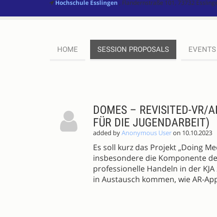
Hochschule Esslingen
, Flandernstraße 101, 73732 Esslin
HOME
SESSION PROPOSALS
EVENTS
SESSION
PROPOSALS
DOMES – REVISITED-VR/A
FÜR DIE JUGENDARBEIT)
added by
Anonymous User
on 10.10.2023
Es soll kurz das Projekt „Doing M
insbesondere die Komponente der
professionelle Handeln in der K
in Austausch kommen, wie AR-Appl