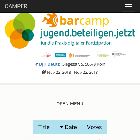
CAMPER
Toggl
navig
DJH Deutz
, Siegesstr. 5, 50679 Köln
Nov 22, 2018 - Nov 22, 2018
OPEN MENU
SESSION
Title
Date
Votes
PROPOSALS