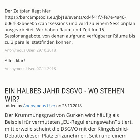
Der Zeitplan liegt hier
https://barcamptools.eu/jbj18/events/cd4f41f7-fe7e-4a46-
b064-32b6ee0b7cab#sessions und wird zu einem Sessionplan
ausgearbeitet. Wir haben Raum und Zeit für 15
Sessionangebote, von denen aufgrund verfügbarer Räume bis
zu 3 parallel stattfinden können.
Anonymous User, 29.10.2018
Alles klar!
Anonymous User, 07.11.2018
EIN HALBES JAHR DSGVO - WO STEHEN
WIR?
added by
Anonymous User
on 25.10.2018
Der Krümmungsgrad von Gurken wird häufig als
Beispiel für vermuteten „EU-Regulierungswahn” zitiert,
mittlerweile scheint die DSGVO mit der Klingelschild-
Debatte diesen Platz einzunehmen. Seit rund einem