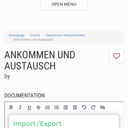
OPEN MENU
Homepage
Events
Gemeinsam Weitermachen
Ankommen und Austausch
ANKOMMEN UND
I
do
AUSTAUSCH
lik
th
by
se
DOCUMENTATION