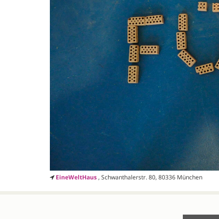
EineWeltHaus
, Schwanthalerstr. 80, 80336 München