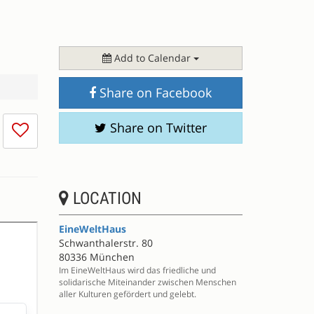
Add to Calendar
Share on Facebook
I
Share on Twitter
don't
like
this
session
LOCATION
EineWeltHaus
Schwanthalerstr. 80
80336 München
Im EineWeltHaus wird das friedliche und
solidarische Miteinander zwischen Menschen
aller Kulturen gefördert und gelebt.