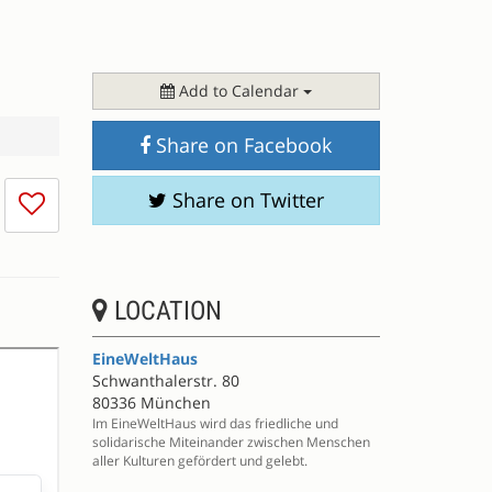
Add to Calendar
Share on Facebook
I
Share on Twitter
don't
like
this
session
LOCATION
EineWeltHaus
Schwanthalerstr. 80
80336 München
Im EineWeltHaus wird das friedliche und
solidarische Miteinander zwischen Menschen
aller Kulturen gefördert und gelebt.