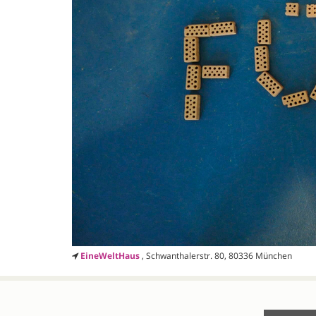
EineWeltHaus
, Schwanthalerstr. 80, 80336 München