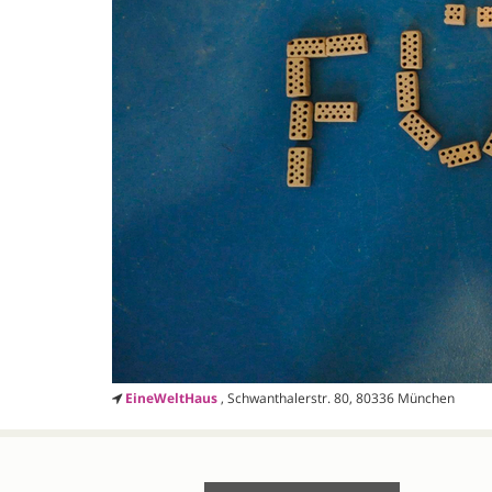
EineWeltHaus
, Schwanthalerstr. 80, 80336 München