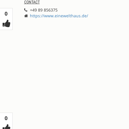
CONTACT
+49 89 856375
Votes
0
https://www.einewelthaus.de/
Votes
0