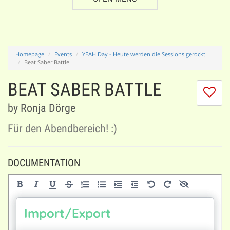
Homepage
Events
YEAH Day - Heute werden die Sessions gerockt
Beat Saber Battle
BEAT SABER BATTLE
I
do
by Ronja Dörge
lik
th
Für den Abendbereich! :)
se
DOCUMENTATION