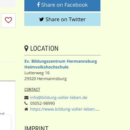
Share on Facebook
I
Share on Twitter
don't
like
this
session
LOCATION
Ev. Bildungszentrum Hermannsburg
Heimvolkshochschule
Lutterweg 16
29320 Hermannsburg
CONTACT
info@bildung-voller-leben.de
05052-98990
https://www.bildung-voller-leben.de/
IMPRINT