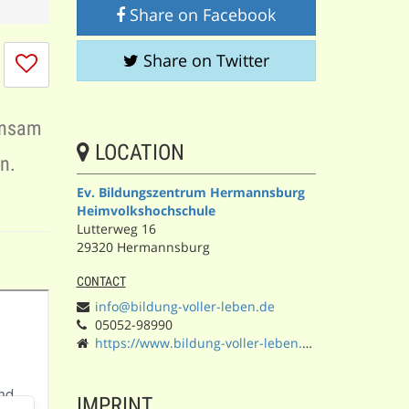
Share on Facebook
I
Share on Twitter
don't
like
this
insam
session
LOCATION
n.
Ev. Bildungszentrum Hermannsburg
Heimvolkshochschule
Lutterweg 16
29320 Hermannsburg
CONTACT
info@bildung-voller-leben.de
05052-98990
https://www.bildung-voller-leben.de/
IMPRINT