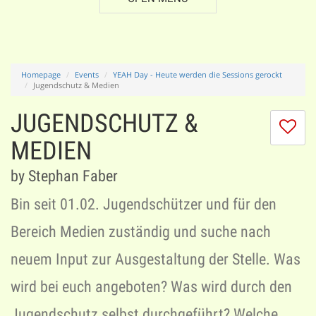
Homepage
Events
YEAH Day - Heute werden die Sessions gerockt
Jugendschutz & Medien
JUGENDSCHUTZ &
I
do
MEDIEN
lik
th
by Stephan Faber
se
Bin seit 01.02. Jugendschützer und für den
Bereich Medien zuständig und suche nach
neuem Input zur Ausgestaltung der Stelle. Was
wird bei euch angeboten? Was wird durch den
Jugendschutz selbst durchgeführt? Welche