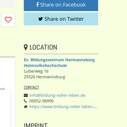
Share on Facebook
I
Share on Twitter
don't
like
this
session
LOCATION
Ev. Bildungszentrum Hermannsburg
Heimvolkshochschule
Lutterweg 16
29320 Hermannsburg
CONTACT
info@bildung-voller-leben.de
05052-98990
https://www.bildung-voller-leben.de/
IMPRINT