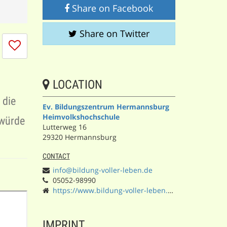
Share on Facebook
Share on Twitter
I
don't
like
this
LOCATION
session
 die
Ev. Bildungszentrum Hermannsburg
Heimvolkshochschule
 würde
Lutterweg 16
29320 Hermannsburg
CONTACT
info@bildung-voller-leben.de
05052-98990
https://www.bildung-voller-leben.de/
IMPRINT