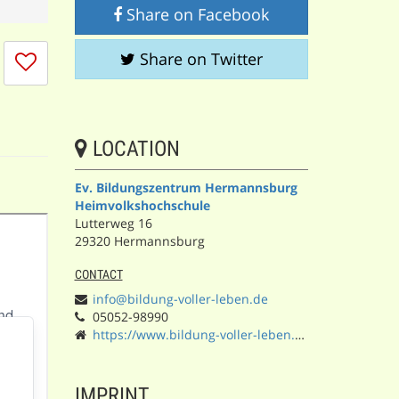
Share on Facebook
I
Share on Twitter
don't
like
this
session
LOCATION
Ev. Bildungszentrum Hermannsburg
Heimvolkshochschule
Lutterweg 16
29320 Hermannsburg
CONTACT
info@bildung-voller-leben.de
05052-98990
https://www.bildung-voller-leben.de/
IMPRINT